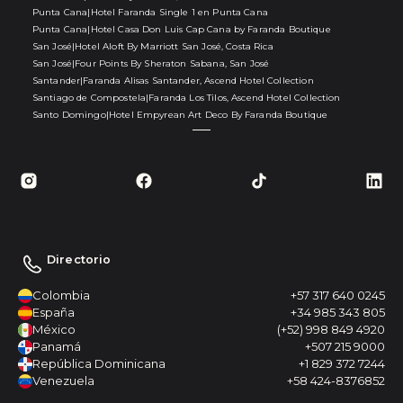
Punta Cana
|
Hotel Faranda Single 1 en Punta Cana
Punta Cana
|
Hotel Casa Don Luis Cap Cana by Faranda Boutique
San José
|
Hotel Aloft By Marriott San José, Costa Rica
San José
|
Four Points By Sheraton Sabana, San José
Santander
|
Faranda Alisas Santander, Ascend Hotel Collection
Santiago de Compostela
|
Faranda Los Tilos, Ascend Hotel Collection
Santo Domingo
|
Hotel Empyrean Art Deco By Faranda Boutique
Directorio
Colombia
+57 317 640 0245
España
+34 985 343 805
México
(+52) 998 849 4920
Panamá
+507 215 9000
República Dominicana
+1 829 372 7244
Venezuela
+58 424-8376852