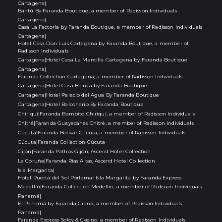
Cartagena
|
Bantú By Faranda Boutique, a member of Radisson Individuals
Cartagena
|
Casa La Factoría by Faranda Boutique, a member of Radisson Individuals
Cartagena
|
Hotel Casa Don Luis Cartagena by Faranda Boutique, a member of
Radisson Individuals
Cartagena
|
Hotel Casa La Mantilla Cartagena by Faranda Boutique
Cartagena
|
Faranda Collection Cartagena, a member of Radisson Individuals
Cartagena
|
Hotel Casa Bianca by Faranda Boutique
Cartagena
|
Hotel Palacio del Agua By Faranda Boutique
Cartagena
|
Hotel Balconario By Faranda Boutique
Chiriquí
|
Faranda Bambito Chiriquí, a member of Radisson Individuals
Chitré
|
Faranda Guayacanes Chitré, a member of Radisson Individuals
Cúcuta
|
Faranda Bolivar Cúcuta, a member of Radisson Individuals
Cúcuta
|
Faranda Collection Cúcuta
Gijón
|
Faranda Pathos Gijón, Ascend Hotel Collection
La Coruña
|
Faranda Rías Altas, Ascend Hotel Collection
Isla Margarita
|
Hotel Puerta del Sol Porlamar Isla Margarita by Faranda Express
Medellín
|
Faranda Collection Medellín, a member of Radisson Individuals
Panamá
|
El Panamá by Faranda Grand, a member of Radisson Individuals
Panamá
|
Faranda Express Soloy & Casino, a member of Radisson Individuals