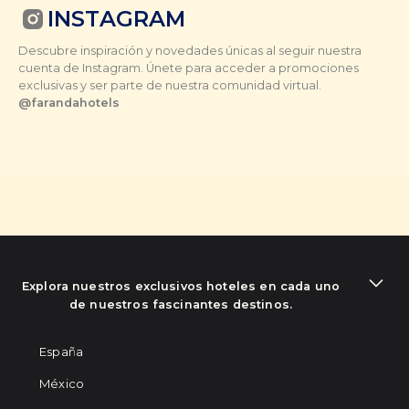
INSTAGRAM
Descubre inspiración y novedades únicas al seguir nuestra
cuenta de Instagram. Únete para acceder a promociones
exclusivas y ser parte de nuestra comunidad virtual.
@farandahotels
Explora nuestros exclusivos hoteles en cada uno
de nuestros fascinantes destinos.
España
México