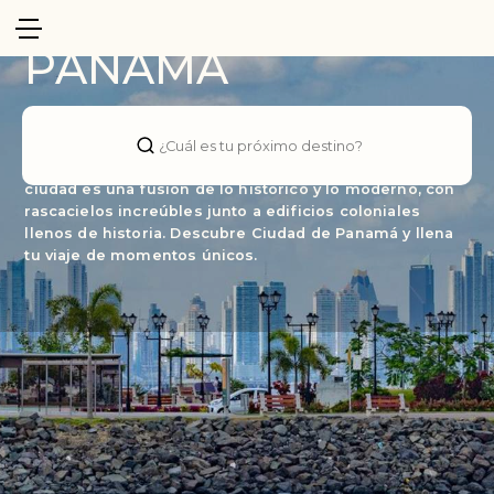
Panama
PANAMÁ
Situada en el corazón de América Central, es una
ciudad en constante crecimiento y desarrollo llena de
¿Cuál es tu próximo destino?
experiencias inolvidables. Fundada en el siglo XVI, esta
ciudad es una fusión de lo histórico y lo moderno, con
rascacielos increúbles junto a edificios coloniales
llenos de historia. Descubre Ciudad de Panamá y llena
tu viaje de momentos únicos.