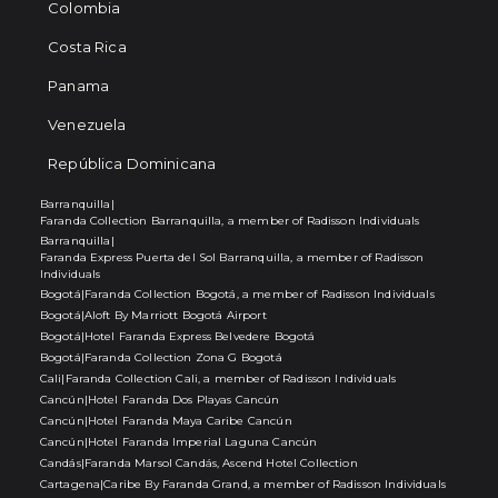
Colombia
Costa Rica
Panama
Venezuela
República Dominicana
Barranquilla
|
Faranda Collection Barranquilla, a member of Radisson Individuals
Barranquilla
|
Faranda Express Puerta del Sol Barranquilla, a member of Radisson
Individuals
Bogotá
|
Faranda Collection Bogotá, a member of Radisson Individuals
Bogotá
|
Aloft By Marriott Bogotá Airport
Bogotá
|
Hotel Faranda Express Belvedere Bogotá
Bogotá
|
Faranda Collection Zona G Bogotá
Cali
|
Faranda Collection Cali, a member of Radisson Individuals
Cancún
|
Hotel Faranda Dos Playas Cancún
Cancún
|
Hotel Faranda Maya Caribe Cancún
Cancún
|
Hotel Faranda Imperial Laguna Cancún
Candás
|
Faranda Marsol Candás, Ascend Hotel Collection
Cartagena
|
Caribe By Faranda Grand, a member of Radisson Individuals