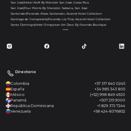
San José
|
Hotel Aloft By Marriott San José, Costa Rica
San José
|
Four Points By Sheraton Sabana, San José
Santander
|
Faranda Alisas Santander, Ascend Hotel Collection
Santiago de Compostela
|
Faranda Los Tilos, Ascend Hotel Collection
Santo Domingo
|
Hotel Empyrean Art Deco By Faranda Boutique
Directorio
Colombia
+57 317 640 0245
España
+34 985 343 805
México
(+52) 998 849 4920
Panamá
+507 215 9000
República Dominicana
+1 829 372 7244
Venezuela
+58 424-8376852