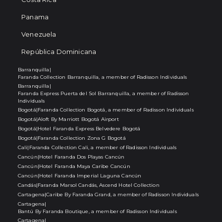
Panama
Venezuela
República Dominicana
Barranquilla
|
Faranda Collection Barranquilla, a member of Radisson Individuals
Barranquilla
|
Faranda Express Puerta del Sol Barranquilla, a member of Radisson
Individuals
Bogotá
|
Faranda Collection Bogotá, a member of Radisson Individuals
Bogotá
|
Aloft By Marriott Bogotá Airport
Bogotá
|
Hotel Faranda Express Belvedere Bogotá
Bogotá
|
Faranda Collection Zona G Bogotá
Cali
|
Faranda Collection Cali, a member of Radisson Individuals
Cancún
|
Hotel Faranda Dos Playas Cancún
Cancún
|
Hotel Faranda Maya Caribe Cancún
Cancún
|
Hotel Faranda Imperial Laguna Cancún
Candás
|
Faranda Marsol Candás, Ascend Hotel Collection
Cartagena
|
Caribe By Faranda Grand, a member of Radisson Individuals
Cartagena
|
Bantú By Faranda Boutique, a member of Radisson Individuals
Cartagena
|