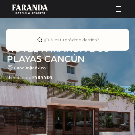
¿Cuál es tu próximo destino?
HOTEL FARANDA DOS
PLAYAS CANCÚN
Cancún
|
México
Miembro de: