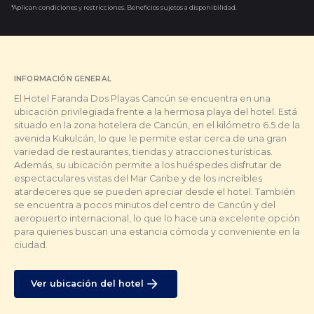
*Aplican condiciones y restricciones. Beneficios sujetos a disponibilidad.
INFORMACIÓN GENERAL
El Hotel Faranda Dos Playas Cancún se encuentra en una
ubicación privilegiada frente a la hermosa playa del hotel. Está
situado en la zona hotelera de Cancún, en el kilómetro 6.5 de la
avenida Kukulcán, lo que le permite estar cerca de una gran
variedad de restaurantes, tiendas y atracciones turísticas.
Además, su ubicación permite a los huéspedes disfrutar de
espectaculares vistas del Mar Caribe y de los increíbles
atardeceres que se pueden apreciar desde el hotel. También
se encuentra a pocos minutos del centro de Cancún y del
aeropuerto internacional, lo que lo hace una excelente opción
para quienes buscan una estancia cómoda y conveniente en la
ciudad.
Ver ubicación del hotel