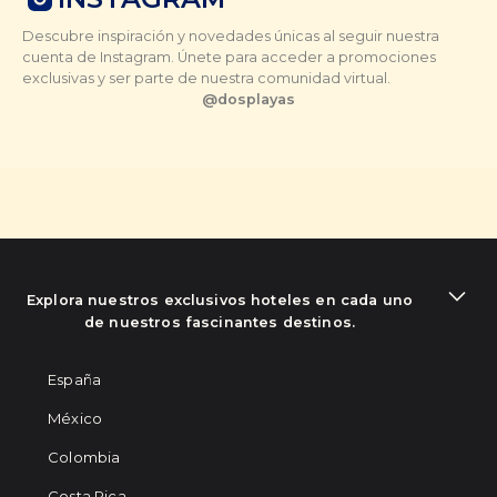
Descubre inspiración y novedades únicas al seguir nuestra
cuenta de Instagram. Únete para acceder a promociones
exclusivas y ser parte de nuestra comunidad virtual.
@
dosplayas
Explora nuestros exclusivos hoteles en cada uno
de nuestros fascinantes destinos.
España
México
Colombia
Costa Rica