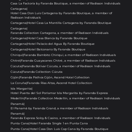
Casa La Factoría by Faranda Boutique, a member of Radisson Individuals
Cartagena
|
Hotel Casa Don Luis Cartagena by Faranda Boutique, a member of
Radisson Individuals
Cartagena
|
Hotel Casa La Mantilla Cartagena by Faranda Boutique
Cartagena
|
Faranda Collection Cartagena, a member of Radisson Individuals
Cartagena
|
Hotel Casa Bianca by Faranda Boutique
Cartagena
|
Hotel Palacio del Agua By Faranda Boutique
Cartagena
|
Hotel Balconario By Faranda Boutique
Chiriquí
|
Faranda Bambito Chiriquí, a member of Radisson Individuals
Chitré
|
Faranda Guayacanes Chitré, a member of Radisson Individuals
Cúcuta
|
Faranda Bolivar Cúcuta, a member of Radisson Individuals
Cúcuta
|
Faranda Collection Cúcuta
Gijón
|
Faranda Pathos Gijón, Ascend Hotel Collection
La Coruña
|
Faranda Rías Altas, Ascend Hotel Collection
Isla Margarita
|
Hotel Puerta del Sol Porlamar Isla Margarita by Faranda Express
Medellín
|
Faranda Collection Medellín, a member of Radisson Individuals
Panamá
|
El Panamá by Faranda Grand, a member of Radisson Individuals
Panamá
|
Faranda Express Soloy & Casino, a member of Radisson Individuals
Punta Cana
|
Hotel Faranda Single 1 en Punta Cana
Punta Cana
|
Hotel Casa Don Luis Cap Cana by Faranda Boutique