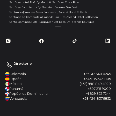
San José
|
Hotel Aloft By Marriott San José, Costa Rica
San José
|
Four Points By Sheraton Sabana, San José
Santander
|
Faranda Alisas Santander, Ascend Hotel Collection
Santiago de Compostela
|
Faranda Los Tilos, Ascend Hotel Collection
Santo Domingo
|
Hotel Empyrean Art Deco By Faranda Boutique
Directorio
Colombia
+57 317 640 0245
España
+34 985 343 805
México
(+52) 998 849 4920
Panamá
+507 215 9000
República Dominicana
+1 829 372 7244
Venezuela
+58 424-8376852