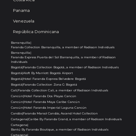
Panama
Venezuela
República Dominicana
Barranquilla
|
Faranda Collection Barranquilla, a member of Radisson Individuals
Barranquilla
|
Faranda Express Puerta del Sol Barranquilla, a member of Radisson
Individuals
Bogotá
|
Faranda Collection Bogotá, a member of Radisson Individuals
Bogotá
|
Aloft By Marriott Bogotá Airport
Bogotá
|
Hotel Faranda Express Belvedere Bogotá
Bogotá
|
Faranda Collection Zona G Bogotá
Cali
|
Faranda Collection Cali, a member of Radisson Individuals
Cancún
|
Hotel Faranda Dos Playas Cancún
Cancún
|
Hotel Faranda Maya Caribe Cancún
Cancún
|
Hotel Faranda Imperial Laguna Cancún
Candás
|
Faranda Marsol Candás, Ascend Hotel Collection
Cartagena
|
Caribe By Faranda Grand, a member of Radisson Individuals
Cartagena
|
Bantú By Faranda Boutique, a member of Radisson Individuals
Cartagena
|