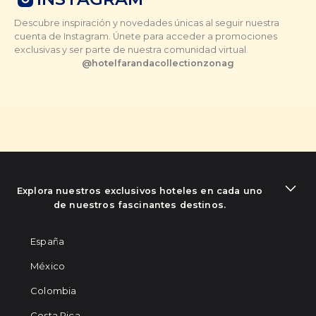
Descubre inspiración y novedades únicas al seguir nuestra
cuenta de Instagram. Únete para acceder a promociones
exclusivas y ser parte de nuestra comunidad virtual.
@
hotelfarandacollectionzonag
Explora nuestros exclusivos hoteles en cada uno
de nuestros fascinantes destinos.
España
México
Colombia
Costa Rica