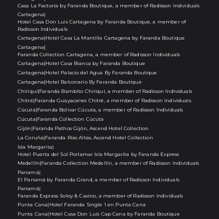
Casa La Factoría by Faranda Boutique, a member of Radisson Individuals
Cartagena
|
Hotel Casa Don Luis Cartagena by Faranda Boutique, a member of
Radisson Individuals
Cartagena
|
Hotel Casa La Mantilla Cartagena by Faranda Boutique
Cartagena
|
Faranda Collection Cartagena, a member of Radisson Individuals
Cartagena
|
Hotel Casa Bianca by Faranda Boutique
Cartagena
|
Hotel Palacio del Agua By Faranda Boutique
Cartagena
|
Hotel Balconario By Faranda Boutique
Chiriquí
|
Faranda Bambito Chiriquí, a member of Radisson Individuals
Chitré
|
Faranda Guayacanes Chitré, a member of Radisson Individuals
Cúcuta
|
Faranda Bolivar Cúcuta, a member of Radisson Individuals
Cúcuta
|
Faranda Collection Cúcuta
Gijón
|
Faranda Pathos Gijón, Ascend Hotel Collection
La Coruña
|
Faranda Rías Altas, Ascend Hotel Collection
Isla Margarita
|
Hotel Puerta del Sol Porlamar Isla Margarita by Faranda Express
Medellín
|
Faranda Collection Medellín, a member of Radisson Individuals
Panamá
|
El Panamá by Faranda Grand, a member of Radisson Individuals
Panamá
|
Faranda Express Soloy & Casino, a member of Radisson Individuals
Punta Cana
|
Hotel Faranda Single 1 en Punta Cana
Punta Cana
|
Hotel Casa Don Luis Cap Cana by Faranda Boutique